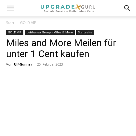
Start
GOLD VIP
GOLD VIP
Lufthansa Group - Miles & More
Startseite
Miles and More Meilen für
unter 1 Cent kaufen
Von
Ulf-Gunnar
-
25. Februar 2023