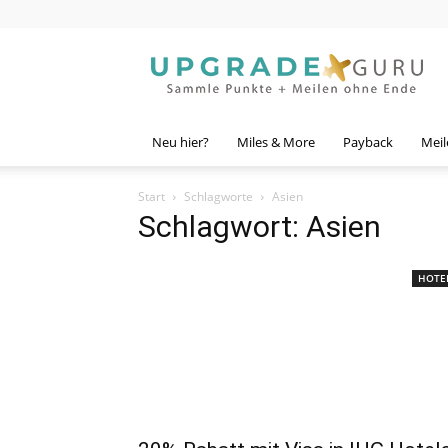
Upgrade
Guru
Neu hier?
Miles & More
Payback
Meil
Start
Schlagworte
Asien
Schlagwort: Asien
HOTE