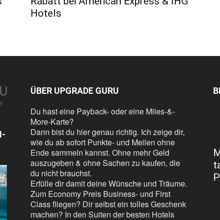
s
Rabatt bei American Express & IHG
Hotels
ÜBER UPGRADE GURU
B
Du hast eine Payback- oder eine Miles-&-
More-Karte?
Dann bist du hier genau richtig. Ich zeige dir,
N-
wie du ab sofort Punkte- und Meilen ohne
Ende sammeln kannst. Ohne mehr Geld
M
auszugeben & ohne Sachen zu kaufen, die
t
du nicht brauchst.
P
Erfülle dir damit deine Wünsche und Träume.
Zum Economy Preis Business- und First
Class fliegen? Dir selbst ein tolles Geschenk
machen? In den Suiten der besten Hotels