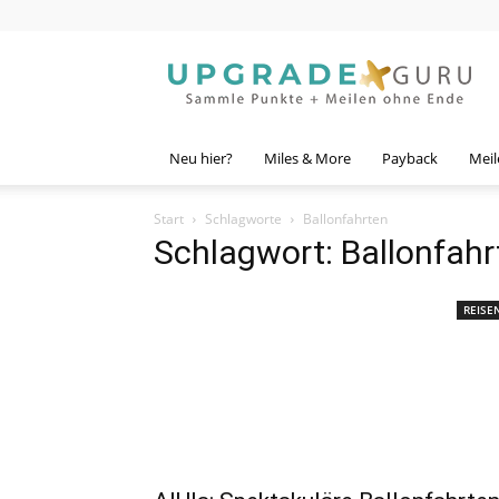
Upgrade
Guru
Neu hier?
Miles & More
Payback
Meil
Start
Schlagworte
Ballonfahrten
Schlagwort: Ballonfahr
REISE