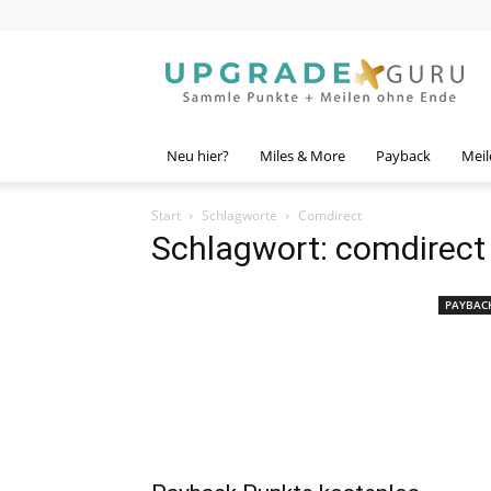
Upgrade
Guru
Neu hier?
Miles & More
Payback
Meil
Start
Schlagworte
Comdirect
Schlagwort: comdirect
PAYBAC