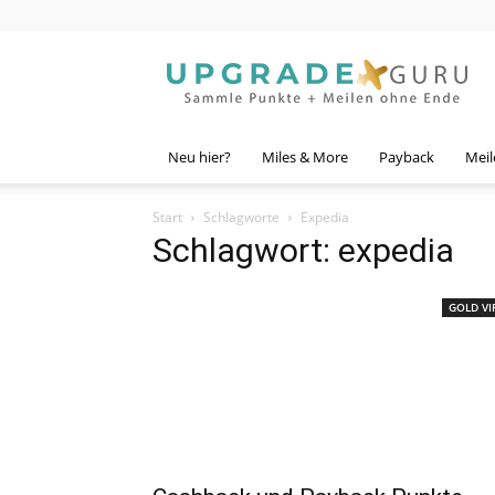
Upgrade
Guru
Neu hier?
Miles & More
Payback
Meil
Start
Schlagworte
Expedia
Schlagwort: expedia
GOLD VI