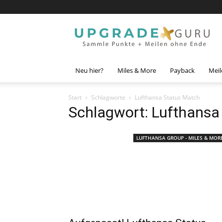
Upgrade
Guru
Neu hier?
Miles & More
Payback
Meil
Start
Schlagworte
Lufthansa Status Match
Schlagwort: Lufthansa
LUFTHANSA GROUP - MILES & MOR