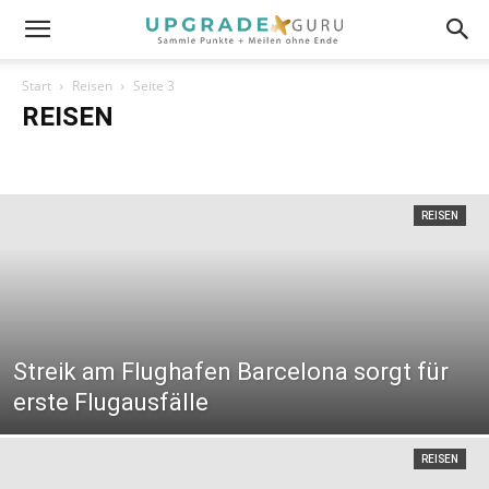
Start
Reisen
Seite 3
REISEN
KreuzfahrtenCheck
REISEN
Streik am Flughafen Barcelona sorgt für
erste Flugausfälle
REISEN