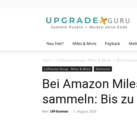
Upgrade
Guru
Neu hier?
Miles & More
Payback
Meil
Start
Lufthansa Group - Miles & More
Bei Amazon 
Lufthansa Group - Miles & More
Startseite
Bei Amazon Mile
sammeln: Bis zu
Von
Ulf-Gunnar
-
1. August 2026