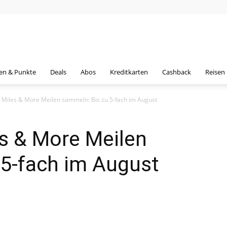
en & Punkte
Deals
Abos
Kreditkarten
Cashback
Reisen
Miles & More Meilen sammeln: Bis zu 5-fach im August
s & More Meilen
 5-fach im August