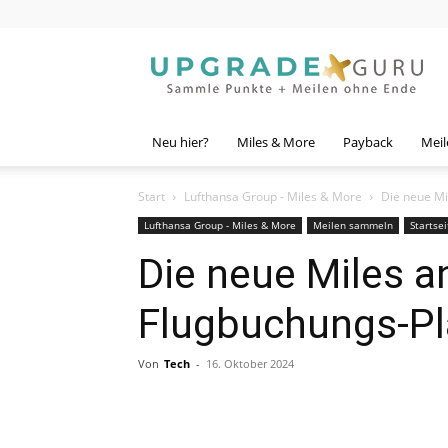
Upgrade
Guru
Neu hier?
Miles & More
Payback
Meil
Start
Lufthansa Group - Miles & More
Die neue Mi
Lufthansa Group - Miles & More
Meilen sammeln
Startsei
Die neue Miles 
Flugbuchungs-Pl
Von
Tech
-
16. Oktober 2024