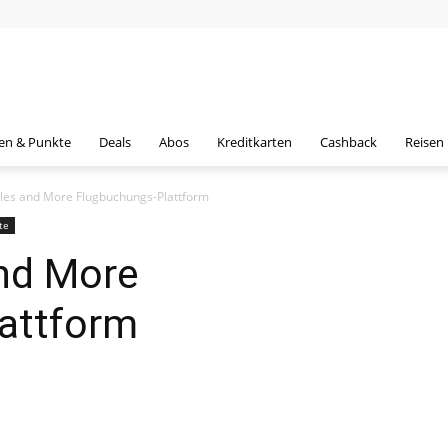
en & Punkte
Deals
Abos
Kreditkarten
Cashback
Reisen
les and More Flugbuchungs-Plattform
te
and More
attform