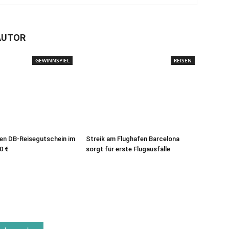
AUTOR
GEWINNSPIEL
REISEN
en DB-Reisegutschein im
Streik am Flughafen Barcelona
0 €
sorgt für erste Flugausfälle