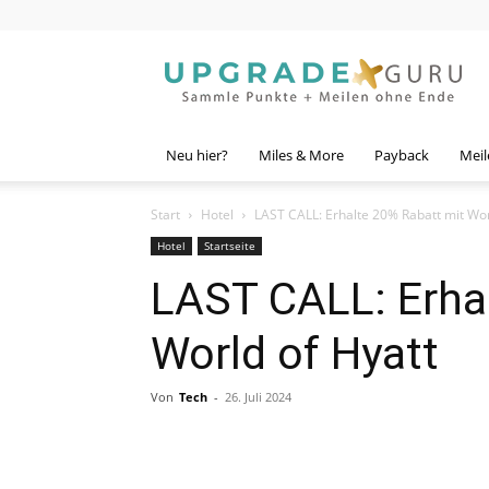
Upgrade
Guru
Neu hier?
Miles & More
Payback
Meil
Start
Hotel
LAST CALL: Erhalte 20% Rabatt mit Wor
Hotel
Startseite
LAST CALL: Erha
World of Hyatt
Von
Tech
-
26. Juli 2024