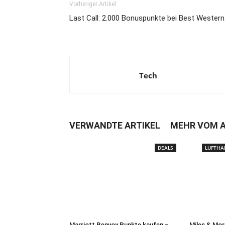
Vorheriger Artikel
Last Call: 2.000 Bonuspunkte bei Best Western
Tech
VERWANDTE ARTIKEL
MEHR VOM 
DEALS
LUFTHA
Marriott Bonvoy Punkte kaufen –
Miles & Mor