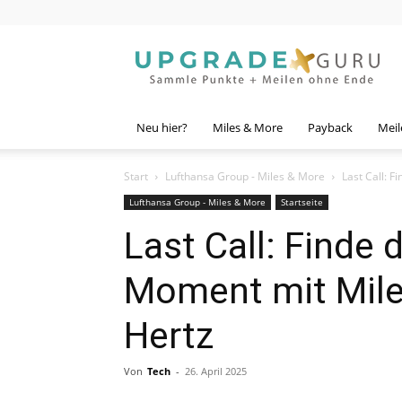
Upgrade
Guru
Neu hier?
Miles & More
Payback
Meil
Start
Lufthansa Group - Miles & More
Last Call: 
Lufthansa Group - Miles & More
Startseite
Last Call: Finde 
Moment mit Mile
Hertz
Von
Tech
-
26. April 2025