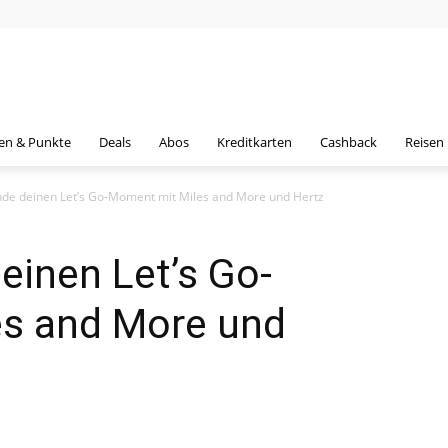
en & Punkte
Deals
Abos
Kreditkarten
Cashback
Reisen
Finde deinen Let’s Go-Moment mit Miles and More und Hertz
deinen Let’s Go-
s and More und