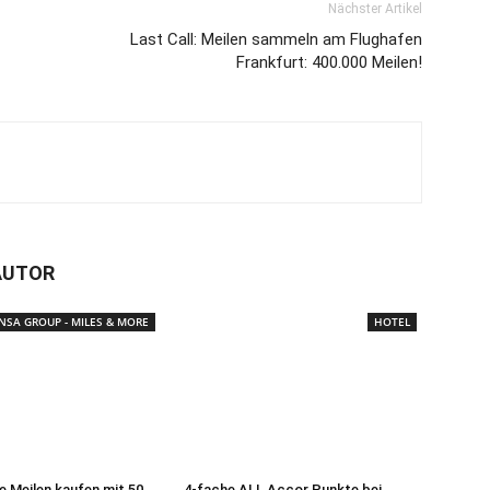
Nächster Artikel
Last Call: Meilen sammeln am Flughafen
Frankfurt: 400.000 Meilen!
AUTOR
NSA GROUP - MILES & MORE
HOTEL
e Meilen kaufen mit 50
4-fache ALL Accor Punkte bei