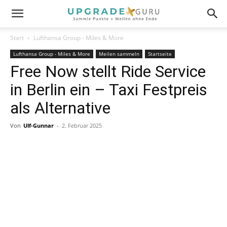
Start
Lufthansa Group - Miles & More
Lufthansa Group - Miles & More
Meilen sammeln
Startseite
Free Now stellt Ride Service
in Berlin ein – Taxi Festpreis
als Alternative
Von
Ulf-Gunnar
-
2. Februar 2025