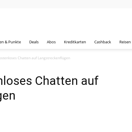
en & Punkte
Deals
Abos
Kreditkarten
Cashback
Reisen
ostenloses Chatten auf Langstreckenflügen
nloses Chatten auf
gen