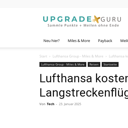
Upgrade
Guru
Neu hier?
Miles & More
Payback
Meil
Start
Lufthansa Group - Miles & More
Lufthansa k
Lufthansa Group - Miles & More
Reisen
Startseite
Lufthansa koste
Langstreckenflü
Von
Tech
-
23. Januar 2025