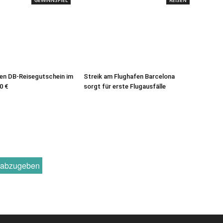
GEWINNSPIEL
REISEN
en DB-Reisegutschein im
Streik am Flughafen Barcelona
0 €
sorgt für erste Flugausfälle
r abzugeben