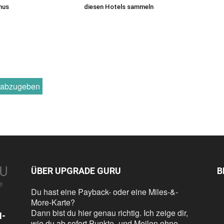
nus
diesen Hotels sammeln
r abzugeben
ÜBER UPGRADE GURU
B
Du hast eine Payback- oder eine Miles-&-
More-Karte?
Dann bist du hier genau richtig. Ich zeige dir,
N-
wie du ab sofort Punkte- und Meilen ohne