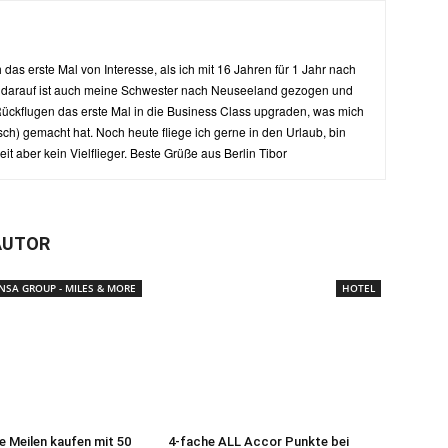
as erste Mal von Interesse, als ich mit 16 Jahren für 1 Jahr nach
 darauf ist auch meine Schwester nach Neuseeland gezogen und
ückflugen das erste Mal in die Business Class upgraden, was mich
isch) gemacht hat. Noch heute fliege ich gerne in den Urlaub, bin
t aber kein Vielflieger. Beste Grüße aus Berlin Tibor
AUTOR
NSA GROUP - MILES & MORE
HOTEL
e Meilen kaufen mit 50
4-fache ALL Accor Punkte bei