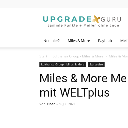
Upgrade
Guru
Neu hier?
Miles & More
Payback
Meil
Start
Lufthansa Group - Miles & More
Miles & Mor
Lufthansa Group - Miles & More
Startseite
Miles & More Mei
mit WELTplus
Von
Tibor
-
9. Juli 2022