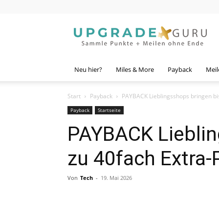
Upgrade
Guru
Neu hier?
Miles & More
Payback
Meil
Start
Payback
PAYBACK Lieblingsshops bringen bi
Payback
Startseite
PAYBACK Lieblin
zu 40fach Extra-
Von
Tech
-
19. Mai 2026