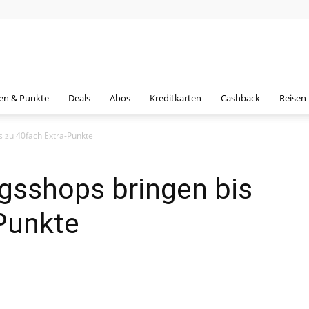
en & Punkte
Deals
Abos
Kreditkarten
Cashback
Reisen
s zu 40fach Extra-Punkte
gsshops bringen bis
Punkte