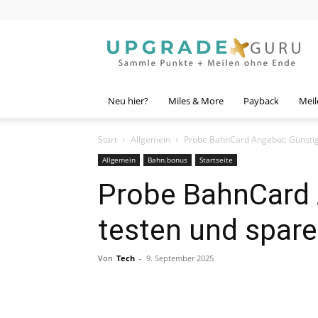
Upgrade
Guru
Neu hier?
Miles & More
Payback
Meil
Start
Allgemein
Probe BahnCard Angebot: Günstig
Allgemein
Bahn.bonus
Startseite
Probe BahnCard 
testen und spar
Von
Tech
-
9. September 2025