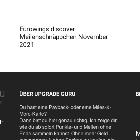
Eurowings discover
Meilenschnäppchen November
2021
ÜBER UPGRADE GURU
B
Du hast eine Payback- oder eine Miles-&-
More-Karte?
Dann bist du hier genau richtig. Ich zeige dir,
N-
wie du ab sofort Punkte- und Meilen ohne
Ende sammeln kannst. Ohne mehr Geld
M
auszugeben & ohne Sachen zu kaufen, die