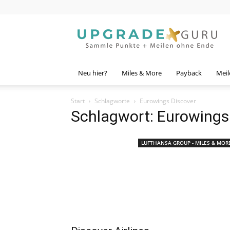
Upgrade
Guru
Neu hier?
Miles & More
Payback
Meil
Start
Schlagworte
Eurowings Discover
Schlagwort: Eurowings
LUFTHANSA GROUP - MILES & MOR