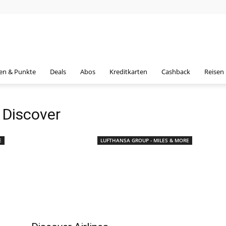
en & Punkte
Deals
Abos
Kreditkarten
Cashback
Reisen
 Discover
E
LUFTHANSA GROUP - MILES & MORE