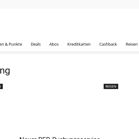
en & Punkte
Deals
Abos
Kreditkarten
Cashback
Reisen
ung
N
REISEN