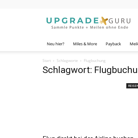
Upgrade
Guru
Neu hier?
Miles & More
Payback
Meil
Start
Schlagworte
Flugbuchung
Schlagwort: Flugbuch
REISE