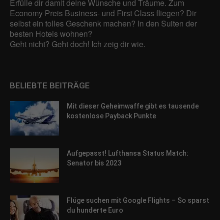
Adressen), z. B. für personalisierte Anzeigen und Inhalte oder
Erfülle dir damit deine Wünsche und Träume. Zum
Anzeigen- und Inhaltsmessung.
Weitere Informationen über die
Economy Preis Business- und First Class fliegen? Dir
Verwendung Ihrer Daten finden Sie in unserer
selbst ein tolles Geschenk machen? In den Suiten der
Datenschutzerklärung
.
besten Hotels wohnen?
Hier finden Sie eine Übersicht über alle verwendeten Cookies. Sie
Geht nicht? Geht doch! Ich zeig dir wie.
können Ihre Einwilligung zu ganzen Kategorien geben oder sich
weitere Informationen anzeigen lassen und so nur bestimmte
Cookies auswählen.
BELIEBTE BEITRÄGE
Alle akzeptieren
Speichern
Mit dieser Geheimwaffe gibt es tausende
Zurück
kostenlose Payback Punkte
Datenschutzeinstellungen
Essenziell (1)
Essenzielle Cookies ermöglichen grundlegende Funktionen und sind für
Aufgepasst! Lufthansa Status Match:
die einwandfreie Funktion der Website erforderlich.
Senator bis 2023
Cookie-Informationen anzeigen
Sta
Statistiken (1)
Flüge suchen mit Google Flights – So sparst
Statistik Cookies erfassen Informationen anonym. Diese Informationen
du hunderte Euro
helfen uns zu verstehen, wie unsere Besucher unsere Website nutzen.