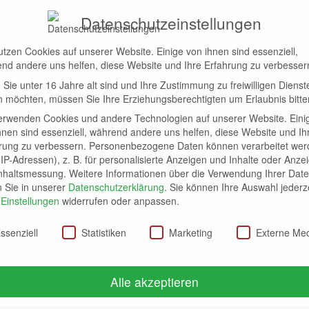
Datenschutzeinstellungen
utzen Cookies auf unserer Website. Einige von ihnen sind essenziell,
nd andere uns helfen, diese Website und Ihre Erfahrung zu verbesser
Sie unter 16 Jahre alt sind und Ihre Zustimmung zu freiwilligen Dienst
 möchten, müssen Sie Ihre Erziehungsberechtigten um Erlaubnis bitte
erwenden Cookies und andere Technologien auf unserer Website. Eini
hnen sind essenziell, während andere uns helfen, diese Website und Ih
rung zu verbessern.
Personenbezogene Daten können verarbeitet wer
. IP-Adressen), z. B. für personalisierte Anzeigen und Inhalte oder Anze
Shoop Guide
nhaltsmessung.
Weitere Informationen über die Verwendung Ihrer Dat
n Sie in unserer
Datenschutzerklärung
.
Sie können Ihre Auswahl jederze
r
Einstellungen
widerrufen oder anpassen.
schutzeinstellungen
ssenziell
Statistiken
Marketing
Externe Me
Alle akzeptieren