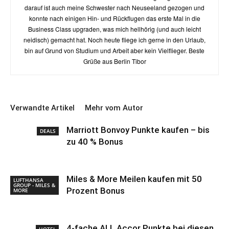
darauf ist auch meine Schwester nach Neuseeland gezogen und
konnte nach einigen Hin- und Rückflugen das erste Mal in die
Business Class upgraden, was mich hellhörig (und auch leicht
neidisch) gemacht hat. Noch heute fliege ich gerne in den Urlaub,
bin auf Grund von Studium und Arbeit aber kein Vielflieger. Beste
Grüße aus Berlin Tibor
Verwandte Artikel
Mehr vom Autor
Marriott Bonvoy Punkte kaufen – bis
DEALS
zu 40 % Bonus
Miles & More Meilen kaufen mit 50
LUFTHANSA
GROUP - MILES &
Prozent Bonus
MORE
4-fache ALL Accor Punkte bei diesen