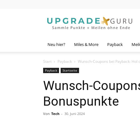
Upgrade
Guru
Neu hier?
Miles & More
Payback
Meil
Start
Payback
Wunsch-Coupons bei Payback: Hol 
Payback
Startseite
Wunsch-Coupons 
Bonuspunkte
Von
Tech
-
30. Juni 2024