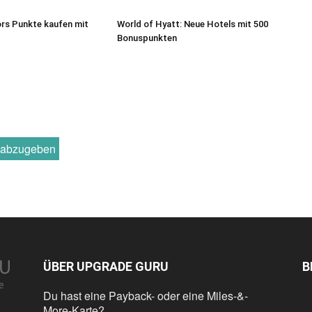
rs Punkte kaufen mit
World of Hyatt: Neue Hotels mit 500
Bonuspunkten
r abzugeben
ÜBER UPGRADE GURU
B
Du hast eine Payback- oder eine Miles-&-
More-Karte?