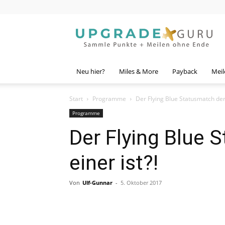
Upgrade
Guru
Neu hier?
Miles & More
Payback
Meil
Start
Programme
Der Flying Blue Statusmatch der (
Programme
Der Flying Blue 
einer ist?!
Von
Ulf-Gunnar
-
5. Oktober 2017