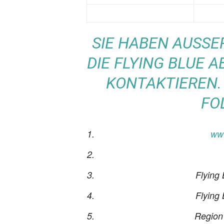
SIE HABEN AUSSER
IE FLYING BLUE AB
ONTAKTIEREN. D
OL
www
Flying
Flying
Region