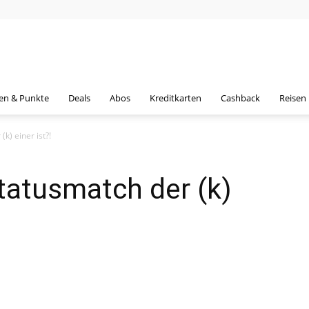
en & Punkte
Deals
Abos
Kreditkarten
Cashback
Reisen
k) einer ist?!
Statusmatch der (k)