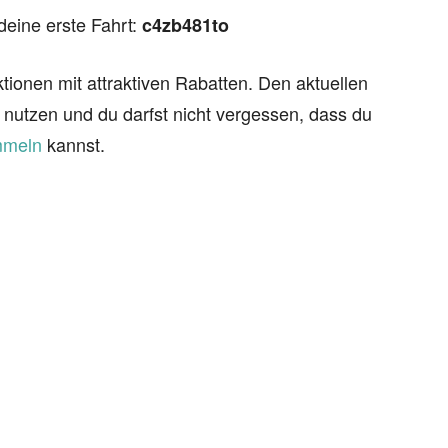
deine erste Fahrt:
c4zb481to
onen mit attraktiven Rabatten. Den aktuellen
r nutzen und du darfst nicht vergessen, dass du
mmeln
kannst.