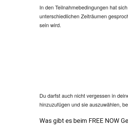
In den Teilnahmebedingungen hat sich 
unterschiedlichen Zeiträumen gesproc
sein wird.
Du darfst auch nicht vergessen in dei
hinzuzufügen und sie auszuwählen, be
Was gibt es beim FREE NOW Ge