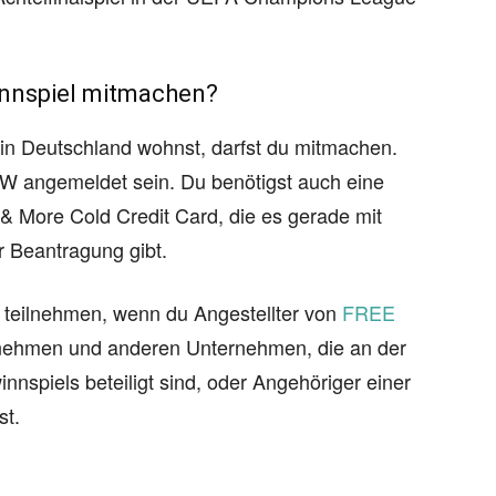
nnspiel mitmachen?
 in Deutschland wohnst, darfst du mitmachen.
W angemeldet sein. Du benötigst auch eine
 & More Cold Credit Card, die es gerade mit
r Beantragung gibt.
g teilnehmen, wenn du Angestellter von
FREE
nehmen und anderen Unternehmen, die an der
nspiels beteiligt sind, oder Angehöriger einer
ist.