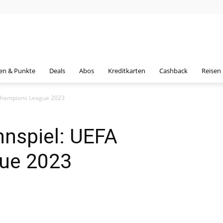
en & Punkte
Deals
Abos
Kreditkarten
Cashback
Reisen
Champions League 2023
nspiel: UEFA
ue 2023