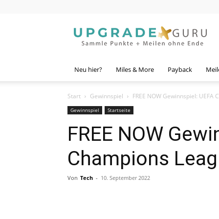
Upgrade
Guru
Neu hier?
Miles & More
Payback
Meil
Start
Gewinnspiel
FREE NOW Gewinnspiel: UEFA 
Gewinnspiel
Startseite
FREE NOW Gewin
Champions Leag
Von
Tech
-
10. September 2022