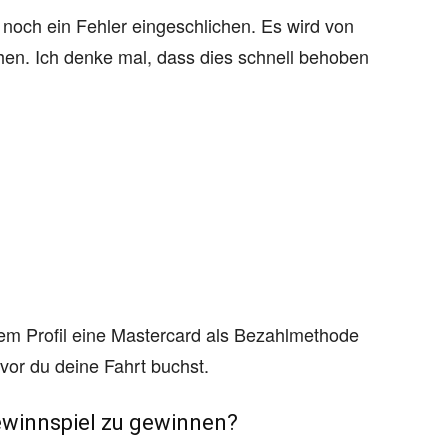
noch ein Fehler eingeschlichen. Es wird von
hen. Ich denke mal, dass dies schnell behoben
nem Profil eine Mastercard als Bezahlmethode
vor du deine Fahrt buchst.
winnspiel zu gewinnen?