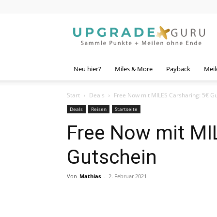
Upgrade
Guru
Neu hier?
Miles & More
Payback
Meil
Start
Deals
Free Now mit MILES Carsharing: 5€ G
Deals
Reisen
Startseite
Free Now mit MI
Gutschein
Von
Mathias
-
2. Februar 2021