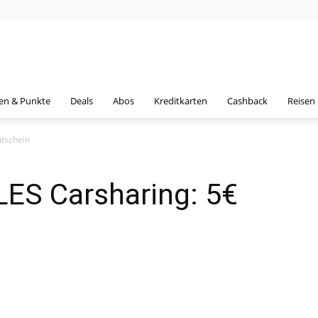
en & Punkte
Deals
Abos
Kreditkarten
Cashback
Reisen
utschein
LES Carsharing: 5€