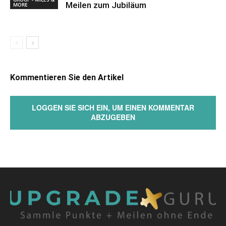
Meilen zum Jubiläum
MORE
Kommentieren Sie den Artikel
LOGGEN SIE SICH EIN, UM EINEN KOMMENTAR
ABZUGEBEN