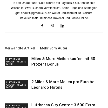
in den Urlaub" und "Geld sparen mit Payback & Co." hat er sein
Wissen in. zwei Büchern veröffentlicht. Seine Tipps und Strategien
gibt er auf UpgradeGuru.de weiter und schreibt für Bleisure
Traveller, mate, Business Traveller und Focus Online.
Verwandte Artikel
Mehr vom Autor
Miles & More Meilen kaufen mit 50
LUFTHANSA
GROUP - MILES &
Prozent Bonus
MORE
2 Miles & More Meilen pro Euro bei
LUFTHANSA
GROUP - MILES &
Leonardo Hotels
MORE
Lufthansa City Center: 3.500 Extra-
LUFTHANSA
GROUP - MILES &