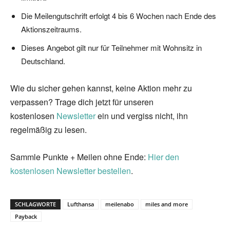
Die Meilengutschrift erfolgt 4 bis 6 Wochen nach Ende des
Aktionszeitraums.
Dieses Angebot gilt nur für Teilnehmer mit Wohnsitz in
Deutschland.
Wie du sicher gehen kannst, keine Aktion mehr zu
verpassen? Trage dich jetzt für unseren
kostenlosen
Newsletter
ein und vergiss nicht, ihn
regelmäßig zu lesen.
Sammle Punkte + Meilen ohne Ende:
Hier den
kostenlosen Newsletter bestellen
.
SCHLAGWORTE
Lufthansa
meilenabo
miles and more
Payback