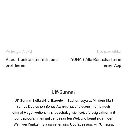
Vorheriger Artikel
Nächster Artikel
Accor Punkte sammeln und
YUNAR Alle Bonuskarten in
profitieren
einer App
Ulf-Gunnar
Ulf-Gunnar Switalski ist Experte in Sachen Loyalty. Mit dem Start
seines Deutschen Bonus Awards hat er diesem Thema noch
einmal Flügel verliehen. Er beschäftigt sich seit dreissig Jahren mit
Bonusprogrammen auf der gesamten Welt und kennt sich in der
Welt von Punkten, Statusmeilen und Upgrades aus. Mit "Umsonst