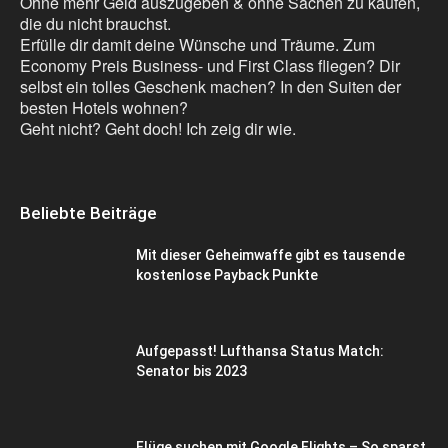
Ohne mehr Geld auszugeben & ohne Sachen zu kaufen,
die du nicht brauchst.
Erfülle dir damit deine Wünsche und Träume. Zum
Economy Preis Business- und First Class fliegen? Dir
selbst ein tolles Geschenk machen? In den Suiten der
besten Hotels wohnen?
Geht nicht? Geht doch! Ich zeig dir wie.
Beliebte Beiträge
Mit dieser Geheimwaffe gibt es tausende
kostenlose Payback Punkte
Aufgepasst! Lufthansa Status Match:
Senator bis 2023
Flüge suchen mit Google Flights – So sparst