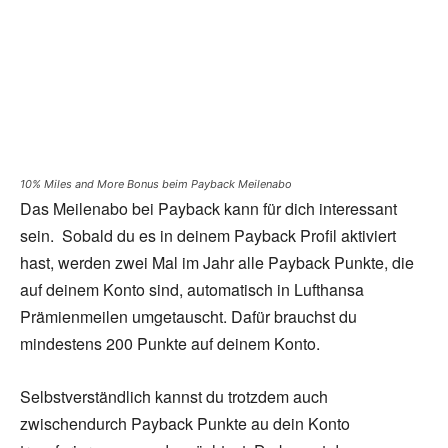
10% Miles and More Bonus beim Payback Meilenabo
Das Meilenabo bei Payback kann für dich interessant
sein. Sobald du es in deinem Payback Profil aktiviert
hast, werden zwei Mal im Jahr alle Payback Punkte, die
auf deinem Konto sind, automatisch in Lufthansa
Prämienmeilen umgetauscht. Dafür brauchst du
mindestens 200 Punkte auf deinem Konto.
Selbstverständlich kannst du trotzdem auch
zwischendurch Payback Punkte au dein Konto