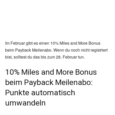
Im Februar gibt es einen 10% Miles and More Bonus
beim Payback Meilenabo. Wenn du noch nicht registriert
bist, solltest du das bis zum 28. Februar tun.
10% Miles and More Bonus
beim Payback Meilenabo:
Punkte automatisch
umwandeln