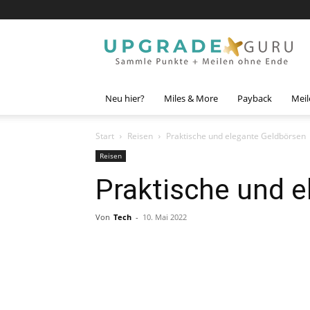
Upgrade
Guru
Neu hier?
Miles & More
Payback
Meil
Start
Reisen
Praktische und elegante Geldbörsen
Reisen
Praktische und 
Von
Tech
-
10. Mai 2022