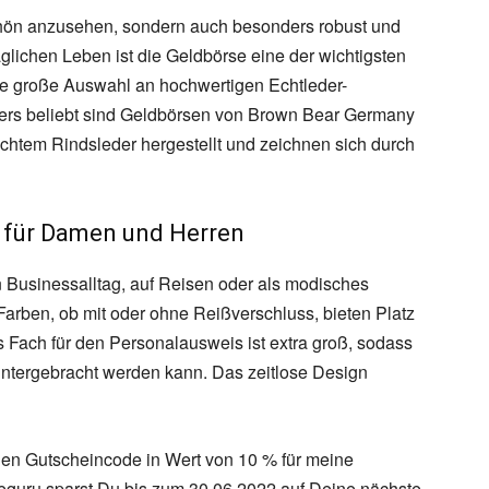
chön anzusehen, sondern auch besonders robust und
glichen Leben ist die Geldbörse eine der wichtigsten
eine große Auswahl an hochwertigen Echtleder-
ers beliebt sind Geldbörsen von Brown Bear Germany
chtem Rindsleder hergestellt und zeichnen sich durch
 für Damen und Herren
 Businessalltag, auf Reisen oder als modisches
arben, ob mit oder ohne Reißverschluss, bieten Platz
s Fach für den Personalausweis ist extra groß, sodass
untergebracht werden kann. Das zeitlose Design
nen Gutscheincode in Wert von 10 % für meine
guru sparst Du bis zum 30.06.2022 auf Deine nächste