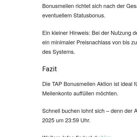
Bonusmeilen richtet sich nach der Ges
eventuellem Statusbonus.
Ein kleiner Hinweis: Bei der Nutzung
ein minimaler Preisnachlass von bis zu
des Systems.
Fazit
Die TAP Bonusmeilen Aktion ist ideal fü
Meilenkonto auffüllen möchten.
Schnell buchen lohnt sich – denn der 
2025 um 23:59 Uhr.