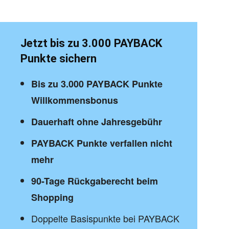
Jetzt bis zu 3.000 PAYBACK
Punkte sichern
Bis zu 3.000 PAYBACK Punkte
Willkommensbonus
Dauerhaft ohne Jahresgebühr
PAYBACK Punkte verfallen nicht
mehr
90-Tage Rückgaberecht beim
Shopping
Doppelte Basispunkte bei PAYBACK