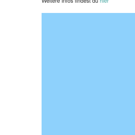
Weitere Infos findest du
hier