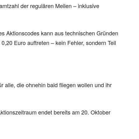
amtzahl der regulären Meilen – inklusive
 des Aktionscodes kann aus technischen Gründen
 0,20 Euro auftreten – kein Fehler, sondern Teil
r alle, die ohnehin bald fliegen wollen und ihr
Aktionszeitraum endet bereits am 20. Oktober