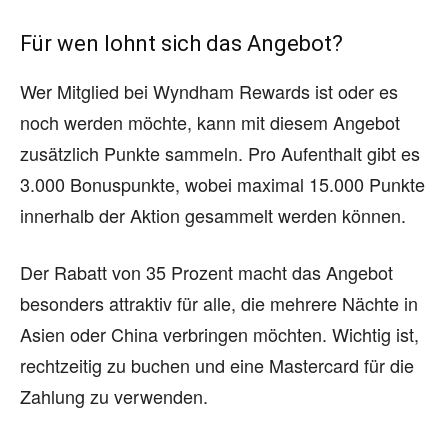
Für wen lohnt sich das Angebot?
Wer Mitglied bei Wyndham Rewards ist oder es
noch werden möchte, kann mit diesem Angebot
zusätzlich Punkte sammeln. Pro Aufenthalt gibt es
3.000 Bonuspunkte, wobei maximal 15.000 Punkte
innerhalb der Aktion gesammelt werden können.
Der Rabatt von 35 Prozent macht das Angebot
besonders attraktiv für alle, die mehrere Nächte in
Asien oder China verbringen möchten. Wichtig ist,
rechtzeitig zu buchen und eine Mastercard für die
Zahlung zu verwenden.