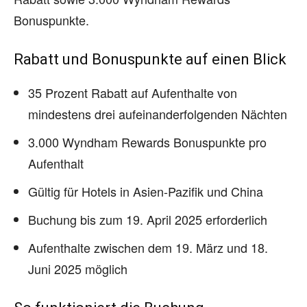
Bonuspunkte.
Rabatt und Bonuspunkte auf einen Blick
35 Prozent Rabatt auf Aufenthalte von
mindestens drei aufeinanderfolgenden Nächten
3.000 Wyndham Rewards Bonuspunkte pro
Aufenthalt
Gültig für Hotels in Asien-Pazifik und China
Buchung bis zum 19. April 2025 erforderlich
Aufenthalte zwischen dem 19. März und 18.
Juni 2025 möglich