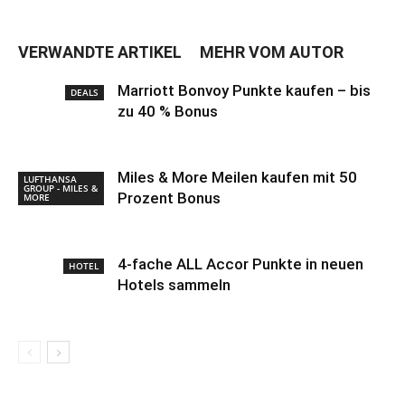
VERWANDTE ARTIKEL
MEHR VOM AUTOR
Marriott Bonvoy Punkte kaufen – bis
DEALS
zu 40 % Bonus
Miles & More Meilen kaufen mit 50
LUFTHANSA
GROUP - MILES &
Prozent Bonus
MORE
4-fache ALL Accor Punkte in neuen
HOTEL
Hotels sammeln