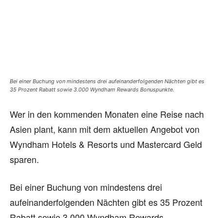
Bei einer Buchung von mindestens drei aufeinanderfolgenden Nächten gibt es
35 Prozent Rabatt sowie 3.000 Wyndham Rewards Bonuspunkte.
Wer in den kommenden Monaten eine Reise nach
Asien plant, kann mit dem aktuellen Angebot von
Wyndham Hotels & Resorts und Mastercard Geld
sparen.
Bei einer Buchung von mindestens drei
aufeinanderfolgenden Nächten gibt es 35 Prozent
Rabatt sowie 3.000 Wyndham Rewards