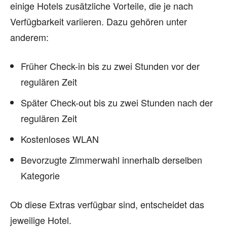
einige Hotels zusätzliche Vorteile, die je nach
Verfügbarkeit variieren. Dazu gehören unter
anderem:
Früher Check-in bis zu zwei Stunden vor der
regulären Zeit
Später Check-out bis zu zwei Stunden nach der
regulären Zeit
Kostenloses WLAN
Bevorzugte Zimmerwahl innerhalb derselben
Kategorie
Ob diese Extras verfügbar sind, entscheidet das
jeweilige Hotel.