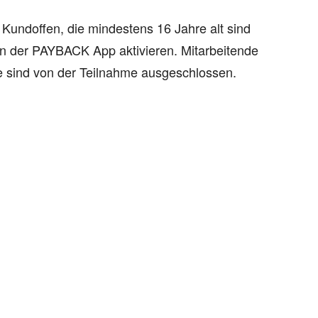
Kundoffen, die mindestens 16 Jahre alt sind
n der PAYBACK App aktivieren. Mitarbeitende
sind von der Teilnahme ausgeschlossen.