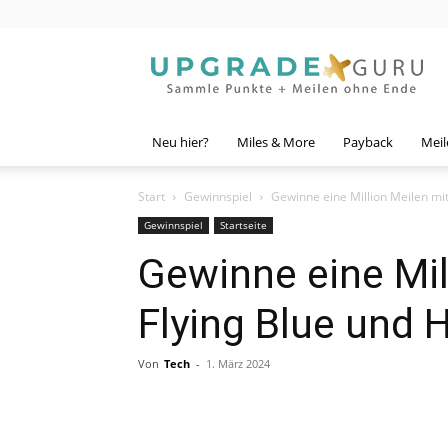
Upgrade
Guru
Neu hier?
Miles & More
Payback
Meil
Start
Gewinnspiel
Gewinne eine Million Meilen mit
Gewinnspiel
Startseite
Gewinne eine Mil
Flying Blue und H
Von
Tech
-
1. März 2024