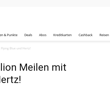
en & Punkte
Deals
Abos
Kreditkarten
Cashback
Reisen
 Flying Blue und Hertz!
lion Meilen mit
ertz!