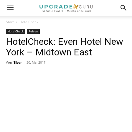
Start
HotelCheck
HotelCheck
Reisen
HotelCheck: Even Hotel New
York – Midtown East
Von
Tibor
-
30. Mai 2017