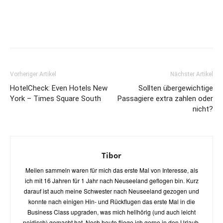
Vorheriger Artikel
Nächster Artikel
HotelCheck: Even Hotels New
Sollten übergewichtige
York – Times Square South
Passagiere extra zahlen oder
nicht?
Tibor
Meilen sammeln waren für mich das erste Mal von Interesse, als
ich mit 16 Jahren für 1 Jahr nach Neuseeland geflogen bin. Kurz
darauf ist auch meine Schwester nach Neuseeland gezogen und
konnte nach einigen Hin- und Rückflugen das erste Mal in die
Business Class upgraden, was mich hellhörig (und auch leicht
neidisch) gemacht hat. Noch heute fliege ich gerne in den Urlaub,