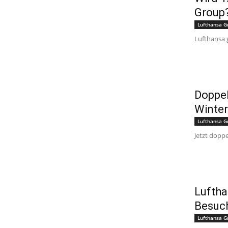
Group
Lufthansa G
Lufthansa g
Doppel
Winter
Lufthansa G
Jetzt doppe
Luftha
Besuc
Lufthansa G