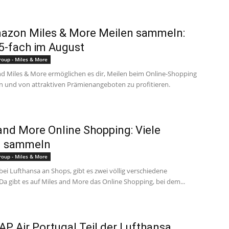
azon Miles & More Meilen sammeln:
 5-fach im August
roup - Miles & More
 Miles & More ermöglichen es dir, Meilen beim Online-Shopping
 und von attraktiven Prämienangeboten zu profitieren.
and More Online Shopping: Viele
n sammeln
roup - Miles & More
ei Lufthansa an Shops, gibt es zwei völlig verschiedene
Da gibt es auf Miles and More das Online Shopping, bei dem...
AP Air Portugal Teil der Lufthansa