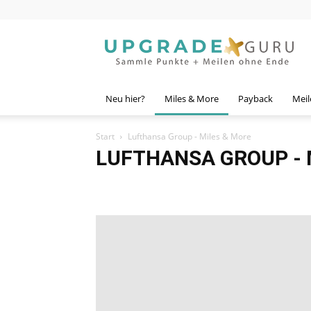
Upgrade
Guru
Neu hier?
Miles & More
Payback
Meil
Start
Lufthansa Group - Miles & More
LUFTHANSA GROUP - 
Abos
Allgemein
Avios
Bahn.bonus
bonusmil
Fast Track
FlugCheck
Frag Ulf
Gewinnspiel
G
hotels.com
HRS
Kreditkarten
Lounge
Loung
Meilen einlösen
Meilen sammeln
MemberClubChec
PAYBACK American Express
Payback Guide
Progra
Shoop.de
Sparwelt
Startseite
Status
Tipps & 