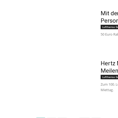
Mit de
Perso
Lufthansa G
50 Euro Ra
Hertz 
Meilen
Lufthansa G
Zum 100. L
Miettag.