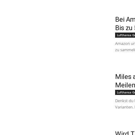
Bei Am
Bis zu
Lufthansa G
Amazon und
zu sammeln
Miles 
Meile
Lufthansa G
Denkst du b
Varianten. 
Wird T