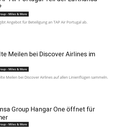
?
roup - Miles & More
ibt Angebot für Beteiligung an TAP Air Portugal ab.
te Meilen bei Discover Airlines im
roup - Miles & More
lte Meilen bei Discover Airlines auf allen Linienflügen sammeln.
nsa Group Hangar One öffnet für
her
roup - Miles & More