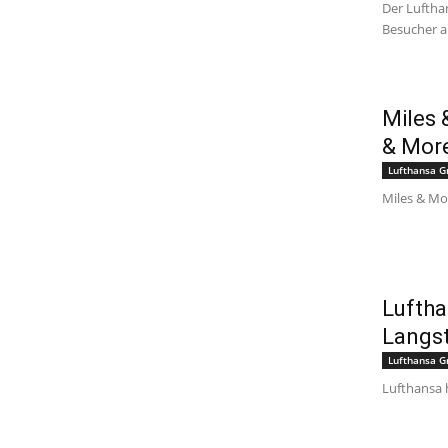
Der Luftha
Besucher a
Miles 
& Mor
Lufthansa G
Miles & Mo
Luftha
Langs
Lufthansa G
Lufthansa h