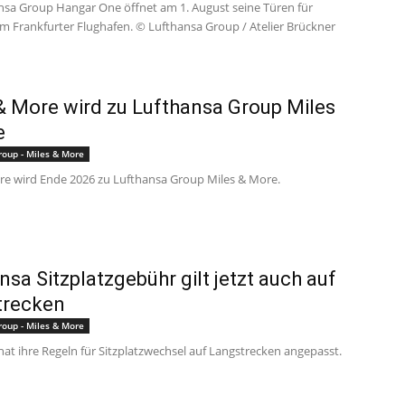
nsa Group Hangar One öffnet am 1. August seine Türen für
m Frankfurter Flughafen. © Lufthansa Group / Atelier Brückner
& More wird zu Lufthansa Group Miles
e
roup - Miles & More
re wird Ende 2026 zu Lufthansa Group Miles & More.
nsa Sitzplatzgebühr gilt jetzt auch auf
trecken
roup - Miles & More
at ihre Regeln für Sitzplatzwechsel auf Langstrecken angepasst.