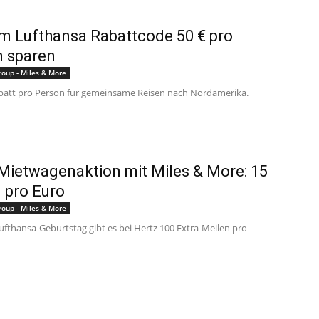
m Lufthansa Rabattcode 50 € pro
n sparen
roup - Miles & More
batt pro Person für gemeinsame Reisen nach Nordamerika.
Mietwagenaktion mit Miles & More: 15
 pro Euro
roup - Miles & More
ufthansa-Geburtstag gibt es bei Hertz 100 Extra-Meilen pro