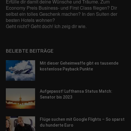
Adressen), z. B. für personalisierte Anzeigen und Inhalte oder
Erfülle dir damit deine Wünsche und Träume. Zum
Anzeigen- und Inhaltsmessung.
Weitere Informationen über die
Economy Preis Business- und First Class fliegen? Dir
Verwendung Ihrer Daten finden Sie in unserer
selbst ein tolles Geschenk machen? In den Suiten der
Datenschutzerklärung
.
besten Hotels wohnen?
Hier finden Sie eine Übersicht über alle verwendeten Cookies. Sie
Geht nicht? Geht doch! Ich zeig dir wie.
können Ihre Einwilligung zu ganzen Kategorien geben oder sich
weitere Informationen anzeigen lassen und so nur bestimmte
Cookies auswählen.
BELIEBTE BEITRÄGE
Alle akzeptieren
Speichern
Mit dieser Geheimwaffe gibt es tausende
Zurück
kostenlose Payback Punkte
Datenschutzeinstellungen
Essenziell (1)
Essenzielle Cookies ermöglichen grundlegende Funktionen und sind für
Aufgepasst! Lufthansa Status Match:
die einwandfreie Funktion der Website erforderlich.
Senator bis 2023
Cookie-Informationen anzeigen
Sta
Statistiken (1)
Flüge suchen mit Google Flights – So sparst
Statistik Cookies erfassen Informationen anonym. Diese Informationen
du hunderte Euro
helfen uns zu verstehen, wie unsere Besucher unsere Website nutzen.