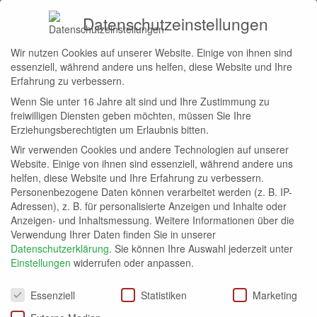
Datenschutzeinstellungen
Wir nutzen Cookies auf unserer Website. Einige von ihnen sind
Start
Eurowings Gold
essenziell, während andere uns helfen, diese Website und Ihre
EUROWINGS GOLD
Erfahrung zu verbessern.
Wenn Sie unter 16 Jahre alt sind und Ihre Zustimmung zu
Abos
Allgemein
Avios
Bahn.bonus
bonusmiles
freiwilligen Diensten geben möchten, müssen Sie Ihre
Erziehungsberechtigten um Erlaubnis bitten.
Wir verwenden Cookies und andere Technologien auf unserer
Keine Beiträge vorhanden
Website. Einige von ihnen sind essenziell, während andere uns
helfen, diese Website und Ihre Erfahrung zu verbessern.
Personenbezogene Daten können verarbeitet werden (z. B. IP-
Adressen), z. B. für personalisierte Anzeigen und Inhalte oder
Anzeigen- und Inhaltsmessung.
Weitere Informationen über die
Verwendung Ihrer Daten finden Sie in unserer
Datenschutzerklärung
.
Sie können Ihre Auswahl jederzeit unter
Einstellungen
widerrufen oder anpassen.
Datenschutzeinstellungen
Essenziell
Statistiken
Marketing