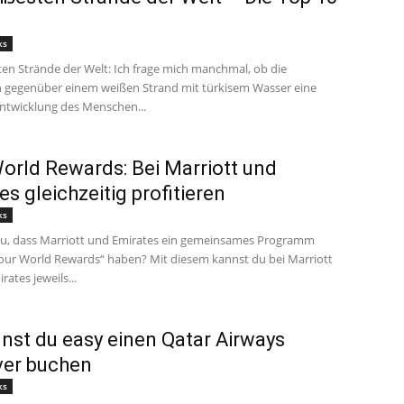
ks
ten Strände der Welt: Ich frage mich manchmal, ob die
n gegenüber einem weißen Strand mit türkisem Wasser eine
twicklung des Menschen...
orld Rewards: Bei Marriott und
es gleichzeitig profitieren
ks
u, dass Marriott und Emirates ein gemeinsames Programm
ur World Rewards“ haben? Mit diesem kannst du bei Marriott
rates jeweils...
nst du easy einen Qatar Airways
ver buchen
ks