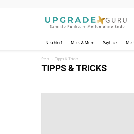
Upgrade
Guru
Neu hier?
Miles & More
Payback
Meil
Start
Tipps & Tricks
TIPPS & TRICKS
Abos
Allgemein
Avios
Bahn.bonus
bonusmil
Fast Track
FlugCheck
Frag Ulf
Gewinnspiel
G
hotels.com
HRS
Kreditkarten
Lounge
Loung
Meilen einlösen
Meilen sammeln
MemberClubChec
PAYBACK American Express
Payback Guide
Progra
Shoop.de
Sparwelt
Startseite
Status
Tipps & 