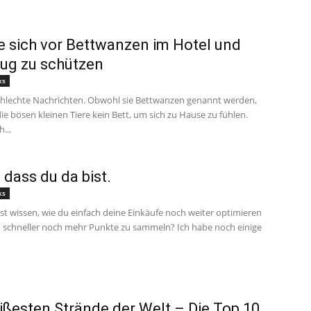
 sich vor Bettwanzen im Hotel und
ug zu schützen
ks
chlechte Nachrichten. Obwohl sie Bettwanzen genannt werden,
e bösen kleinen Tiere kein Bett, um sich zu Hause zu fühlen.
...
 dass du da bist.
ks
t wissen, wie du einfach deine Einkäufe noch weiter optimieren
 schneller noch mehr Punkte zu sammeln? Ich habe noch einige
ißesten Strände der Welt – Die Top 10