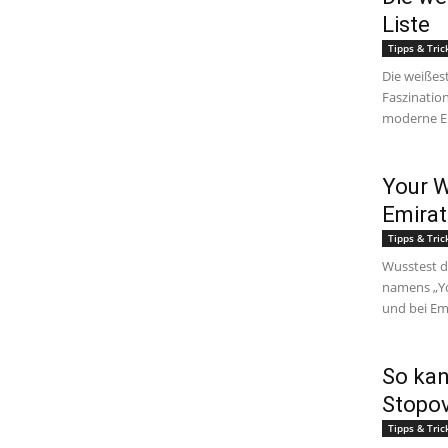
Liste
Tipps & Tric
Die weißes
Faszinatio
moderne En
Your W
Emirat
Tipps & Tric
Wusstest d
namens „Yo
und bei Emi
So kan
Stopo
Tipps & Tric