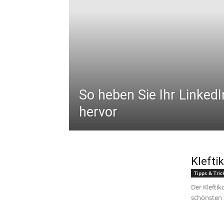
So heben Sie Ihr LinkedI
hervor
Klefti
Tipps & Tric
Der Kleftik
schönsten 