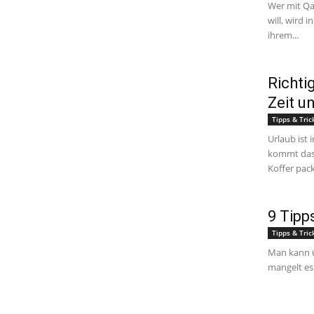
Wer mit Qa
will, wird 
ihrem...
Richti
Zeit u
Tipps & Tric
Urlaub ist
kommt das 
Koffer pack
9 Tipp
Tipps & Tric
Man kann ü
mangelt es 