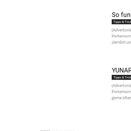
So fun
Tipps & Tric
(Advertoria
Portemonna
ziemlich un
YUNAR 
Tipps & Tric
(Advertoria
Portemonna
gerne öfter