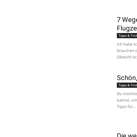
7 Wege
Flugze
Tipps & Tric
Ich habe s
brauchen di
Obwohl sich
Schön,
Tipps & Tric
Du möchtes
kannst, um
Tipps für...
Die we