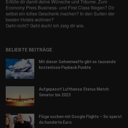
Adressen), z. B. für personalisierte Anzeigen und Inhalte oder
Erfülle dir damit deine Wünsche und Träume. Zum
Anzeigen- und Inhaltsmessung.
Weitere Informationen über die
Economy Preis Business- und First Class fliegen? Dir
Verwendung Ihrer Daten finden Sie in unserer
selbst ein tolles Geschenk machen? In den Suiten der
Datenschutzerklärung
.
besten Hotels wohnen?
Hier finden Sie eine Übersicht über alle verwendeten Cookies. Sie
Geht nicht? Geht doch! Ich zeig dir wie.
können Ihre Einwilligung zu ganzen Kategorien geben oder sich
weitere Informationen anzeigen lassen und so nur bestimmte
Cookies auswählen.
BELIEBTE BEITRÄGE
Alle akzeptieren
Speichern
Mit dieser Geheimwaffe gibt es tausende
Zurück
kostenlose Payback Punkte
Datenschutzeinstellungen
Essenziell (1)
Essenzielle Cookies ermöglichen grundlegende Funktionen und sind für
Aufgepasst! Lufthansa Status Match:
die einwandfreie Funktion der Website erforderlich.
Senator bis 2023
Cookie-Informationen anzeigen
Sta
Statistiken (1)
Flüge suchen mit Google Flights – So sparst
Statistik Cookies erfassen Informationen anonym. Diese Informationen
du hunderte Euro
helfen uns zu verstehen, wie unsere Besucher unsere Website nutzen.