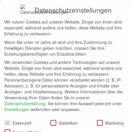
Datenschutzeinstellungen
Wir nutzen Cookies auf unserer Website. Einige von ihnen sind
Start
Payback Guide
essenziell, während andere uns helfen, diese Website und Ihre
PAYBACK GUIDE
Erfahrung zu verbessern.
Wenn Sie unter 16 Jahre alt sind und Ihre Zustimmung zu
Abos
Allgemein
Avios
Bahn.bonus
bonusmiles
freiwilligen Diensten geben möchten, müssen Sie Ihre
Erziehungsberechtigten um Erlaubnis bitten.
Wir verwenden Cookies und andere Technologien auf unserer
Keine Beiträge vorhanden
Website. Einige von ihnen sind essenziell, während andere uns
helfen, diese Website und Ihre Erfahrung zu verbessern.
Personenbezogene Daten können verarbeitet werden (z. B. IP-
Adressen), z. B. für personalisierte Anzeigen und Inhalte oder
Anzeigen- und Inhaltsmessung.
Weitere Informationen über die
Verwendung Ihrer Daten finden Sie in unserer
Datenschutzerklärung
.
Sie können Ihre Auswahl jederzeit unter
Einstellungen
widerrufen oder anpassen.
Datenschutzeinstellungen
Essenziell
Statistiken
Marketing