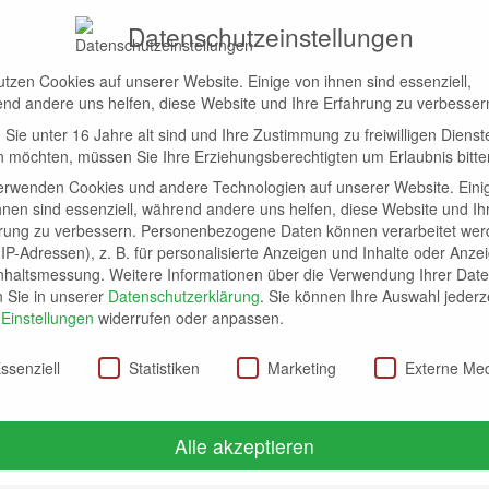
Datenschutzeinstellungen
utzen Cookies auf unserer Website. Einige von ihnen sind essenziell,
nd andere uns helfen, diese Website und Ihre Erfahrung zu verbesser
Sie unter 16 Jahre alt sind und Ihre Zustimmung zu freiwilligen Dienst
 möchten, müssen Sie Ihre Erziehungsberechtigten um Erlaubnis bitte
erwenden Cookies und andere Technologien auf unserer Website. Eini
hnen sind essenziell, während andere uns helfen, diese Website und Ih
rung zu verbessern.
Personenbezogene Daten können verarbeitet wer
. IP-Adressen), z. B. für personalisierte Anzeigen und Inhalte oder Anze
es
Cashback
Deals
Eurowings - Boomerang Club
nhaltsmessung.
Weitere Informationen über die Verwendung Ihrer Dat
n Sie in unserer
Datenschutzerklärung
.
Sie können Ihre Auswahl jederze
r
Einstellungen
widerrufen oder anpassen.
schutzeinstellungen
ssenziell
Statistiken
Marketing
Externe Me
Alle akzeptieren