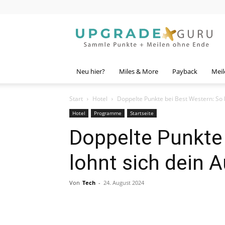
Upgrade
Guru
Neu hier?
Miles & More
Payback
Meil
Start
Hotel
Doppelte Punkte bei Best Western: So 
Hotel
Programme
Startseite
Doppelte Punkte 
lohnt sich dein 
Von
Tech
-
24. August 2024