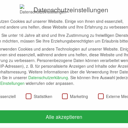
Datenschutzeinstellungen
utzen Cookies auf unserer Website. Einige von ihnen sind essenziell,
nd andere uns helfen, diese Website und Ihre Erfahrung zu verbesser
Sie unter 16 Jahre alt sind und Ihre Zustimmung zu freiwilligen Dienst
 möchten, müssen Sie Ihre Erziehungsberechtigten um Erlaubnis bitte
erwenden Cookies und andere Technologien auf unserer Website. Eini
hnen sind essenziell, während andere uns helfen, diese Website und Ih
rung zu verbessern.
Personenbezogene Daten können verarbeitet wer
. IP-Adressen), z. B. für personalisierte Anzeigen und Inhalte oder Anze
nhaltsmessung.
Weitere Informationen über die Verwendung Ihrer Dat
n Sie in unserer
Datenschutzerklärung
.
Sie können Ihre Auswahl jederze
es
Cashback
Deals
Eurowings - Boomerang Club
r
Einstellungen
widerrufen oder anpassen.
schutzeinstellungen
HILTON
ssenziell
Statistiken
Marketing
Externe Me
Alle akzeptieren