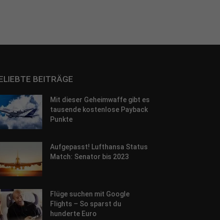
ie
ELIEBTE BEITRÄGE
Statistiken
Mit dieser Geheimwaffe gibt es
tausende kostenlose Payback
Punkte
Marketing
Aufgepasst! Lufthansa Status
Match: Senator bis 2023
ierte
n.
Flüge suchen mit Google
Externe Medien
Flights – So sparst du
hunderte Euro
iert.