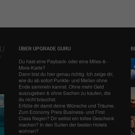
schutzeinstellungen
enziell (1)
zielle Cookies ermöglichen grundlegende Funktionen und sind für die einwandfre
ion der Website erforderlich.
Cookie-Informationen anzeigen
ÜBER UPGRADE GURU
B
tistiken (1)
Du hast eine Payback- oder eine Miles-&-
stik Cookies erfassen Informationen anonym. Diese Informationen helfen uns zu
More-Karte?
ehen, wie unsere Besucher unsere Website nutzen.
Dann bist du hier genau richtig. Ich zeige dir,
Cookie-Informationen anzeigen
wie du ab sofort Punkte- und Meilen ohne
Ende sammeln kannst. Ohne mehr Geld
keting (2)
auszugeben & ohne Sachen zu kaufen, die
ting-Cookies werden von Drittanbietern oder Publishern verwendet, um personalis
du nicht brauchst.
ng anzuzeigen. Sie tun dies, indem sie Besucher über Websites hinweg verfolge
Erfülle dir damit deine Wünsche und Träume.
Zum Economy Preis Business- und First
Cookie-Informationen anzeigen
Class fliegen? Dir selbst ein tolles Geschenk
erne Medien (7)
machen? In den Suiten der besten Hotels
wohnen?
te von Videoplattformen und Social-Media-Plattformen werden standardmäßig block