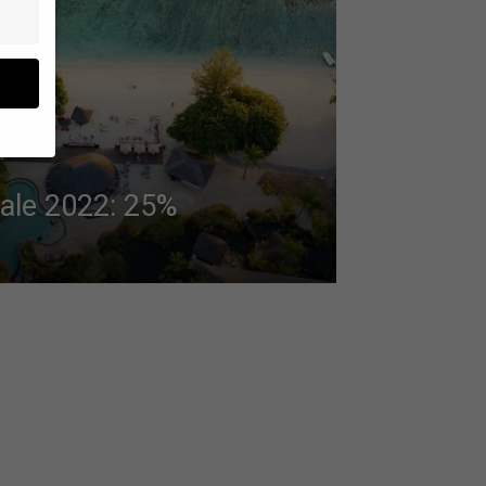
ale 2022: 25%
en
n.
ge
re
den
igen-
en
re
Zurück