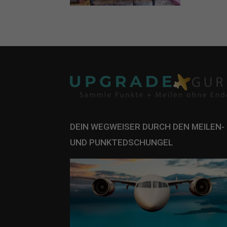
Daten
Ess
Essen
Funkt
Sta
Stati
verst
DEIN WEGWEISER DURCH DEN MEILEN-
UND PUNKTEDSCHUNGEL
Mar
Marke
Werbu
Ext
Inhal