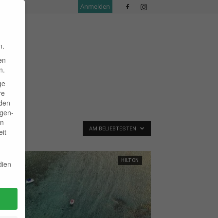
Anmelden
n.
en
n.
ge
re
den
igen-
en
AM BELIEBTESTEN
it
HILTON
dien