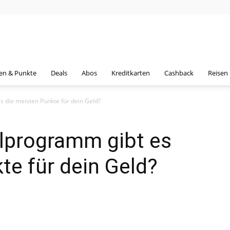
en & Punkte
Deals
Abos
Kreditkarten
Cashback
Reisen
 die meisten Punkte für dein Geld?
lprogramm gibt es
te für dein Geld?