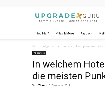
Upgrade
Guru
Neu hier?
Miles & More
Payback
Meil
Start
Allgemein
In welchem Hotelprogramm gibt es
Allgemein
In welchem Hote
die meisten Punk
Von
Tibor
-
5. Dezember 2017