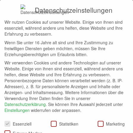
Datenschutzeinstellungen
Wir nutzen Cookies auf unserer Website. Einige von ihnen sind
Start
Hilton Honors
essenziell, während andere uns helfen, diese Website und Ihre
HILTON HONORS
Erfahrung zu verbessern.
Wenn Sie unter 16 Jahre alt sind und Ihre Zustimmung zu
Abos
Allgemein
Avios
Bahn.bonus
bonusmiles
freiwilligen Diensten geben möchten, müssen Sie Ihre
Erziehungsberechtigten um Erlaubnis bitten.
Wir verwenden Cookies und andere Technologien auf unserer
Keine Beiträge vorhanden
Website. Einige von ihnen sind essenziell, während andere uns
helfen, diese Website und Ihre Erfahrung zu verbessern.
Personenbezogene Daten können verarbeitet werden (z. B. IP-
Adressen), z. B. für personalisierte Anzeigen und Inhalte oder
Anzeigen- und Inhaltsmessung.
Weitere Informationen über die
Verwendung Ihrer Daten finden Sie in unserer
Datenschutzerklärung
.
Sie können Ihre Auswahl jederzeit unter
Einstellungen
widerrufen oder anpassen.
Datenschutzeinstellungen
Essenziell
Statistiken
Marketing