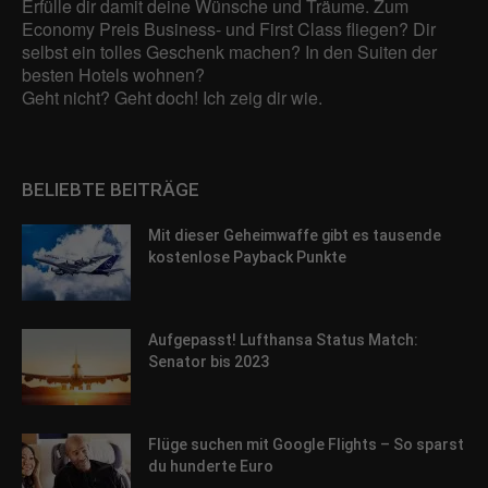
Adressen), z. B. für personalisierte Anzeigen und Inhalte oder
Erfülle dir damit deine Wünsche und Träume. Zum
Anzeigen- und Inhaltsmessung.
Weitere Informationen über die
Economy Preis Business- und First Class fliegen? Dir
Verwendung Ihrer Daten finden Sie in unserer
selbst ein tolles Geschenk machen? In den Suiten der
Datenschutzerklärung
.
besten Hotels wohnen?
Hier finden Sie eine Übersicht über alle verwendeten Cookies. Sie
Geht nicht? Geht doch! Ich zeig dir wie.
können Ihre Einwilligung zu ganzen Kategorien geben oder sich
weitere Informationen anzeigen lassen und so nur bestimmte
Cookies auswählen.
BELIEBTE BEITRÄGE
Alle akzeptieren
Speichern
Mit dieser Geheimwaffe gibt es tausende
Zurück
kostenlose Payback Punkte
Datenschutzeinstellungen
Essenziell (1)
Essenzielle Cookies ermöglichen grundlegende Funktionen und sind für
Aufgepasst! Lufthansa Status Match:
die einwandfreie Funktion der Website erforderlich.
Senator bis 2023
Cookie-Informationen anzeigen
Sta
Statistiken (1)
Flüge suchen mit Google Flights – So sparst
Statistik Cookies erfassen Informationen anonym. Diese Informationen
du hunderte Euro
helfen uns zu verstehen, wie unsere Besucher unsere Website nutzen.