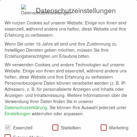
Datenschutzeinstellungen
Wir nutzen Cookies auf unserer Website. Einige von ihnen sind
Start
Hilton Honors
essenziell, während andere uns helfen, diese Website und Ihre
HILTON HONORS
Erfahrung zu verbessern.
Wenn Sie unter 16 Jahre alt sind und Ihre Zustimmung zu
Abos
Allgemein
Avios
Bahn.bonus
bonusmiles
freiwilligen Diensten geben möchten, müssen Sie Ihre
Erziehungsberechtigten um Erlaubnis bitten.
HILTON HONORS
Wir verwenden Cookies und andere Technologien auf unserer
Website. Einige von ihnen sind essenziell, während andere uns
helfen, diese Website und Ihre Erfahrung zu verbessern.
Personenbezogene Daten können verarbeitet werden (z. B. IP-
Adressen), z. B. für personalisierte Anzeigen und Inhalte oder
Anzeigen- und Inhaltsmessung.
Weitere Informationen über die
Verwendung Ihrer Daten finden Sie in unserer
Datenschutzerklärung
.
Sie können Ihre Auswahl jederzeit unter
Neue Hilton Honors Hotels 2023
Einstellungen
widerrufen oder anpassen.
Datenschutzeinstellungen
Essenziell
Statistiken
Marketing
HILTON HONORS