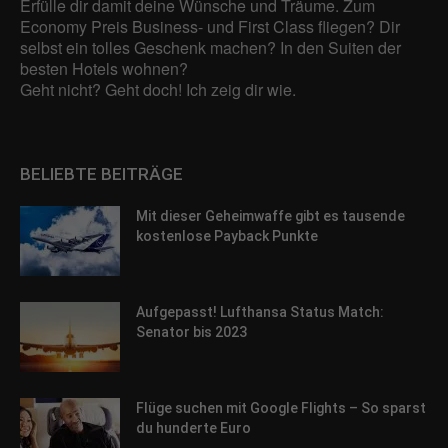
Adressen), z. B. für personalisierte Anzeigen und Inhalte oder
Erfülle dir damit deine Wünsche und Träume. Zum
Anzeigen- und Inhaltsmessung.
Weitere Informationen über die
Economy Preis Business- und First Class fliegen? Dir
Verwendung Ihrer Daten finden Sie in unserer
selbst ein tolles Geschenk machen? In den Suiten der
Datenschutzerklärung
.
besten Hotels wohnen?
Hier finden Sie eine Übersicht über alle verwendeten Cookies. Sie
Geht nicht? Geht doch! Ich zeig dir wie.
können Ihre Einwilligung zu ganzen Kategorien geben oder sich
weitere Informationen anzeigen lassen und so nur bestimmte
Cookies auswählen.
BELIEBTE BEITRÄGE
Alle akzeptieren
Speichern
Mit dieser Geheimwaffe gibt es tausende
Zurück
kostenlose Payback Punkte
Datenschutzeinstellungen
Essenziell (1)
Essenzielle Cookies ermöglichen grundlegende Funktionen und sind für
Aufgepasst! Lufthansa Status Match:
die einwandfreie Funktion der Website erforderlich.
Senator bis 2023
Cookie-Informationen anzeigen
Sta
Statistiken (1)
Flüge suchen mit Google Flights – So sparst
Statistik Cookies erfassen Informationen anonym. Diese Informationen
du hunderte Euro
helfen uns zu verstehen, wie unsere Besucher unsere Website nutzen.