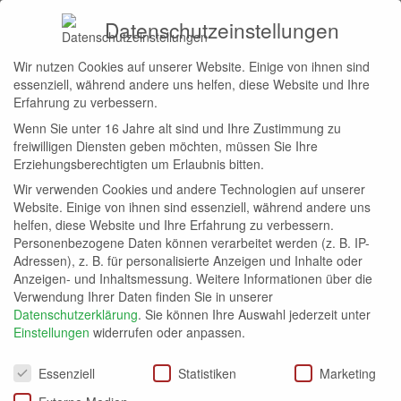
Datenschutzeinstellungen
Wir nutzen Cookies auf unserer Website. Einige von ihnen sind
Start
Hilton Honors
essenziell, während andere uns helfen, diese Website und Ihre
HILTON HONORS
Erfahrung zu verbessern.
Wenn Sie unter 16 Jahre alt sind und Ihre Zustimmung zu
Abos
Allgemein
Avios
Bahn.bonus
bonusmiles
freiwilligen Diensten geben möchten, müssen Sie Ihre
Erziehungsberechtigten um Erlaubnis bitten.
Wir verwenden Cookies und andere Technologien auf unserer
Keine Beiträge vorhanden
Website. Einige von ihnen sind essenziell, während andere uns
helfen, diese Website und Ihre Erfahrung zu verbessern.
Personenbezogene Daten können verarbeitet werden (z. B. IP-
Adressen), z. B. für personalisierte Anzeigen und Inhalte oder
Anzeigen- und Inhaltsmessung.
Weitere Informationen über die
Verwendung Ihrer Daten finden Sie in unserer
Datenschutzerklärung
.
Sie können Ihre Auswahl jederzeit unter
Einstellungen
widerrufen oder anpassen.
Datenschutzeinstellungen
Essenziell
Statistiken
Marketing