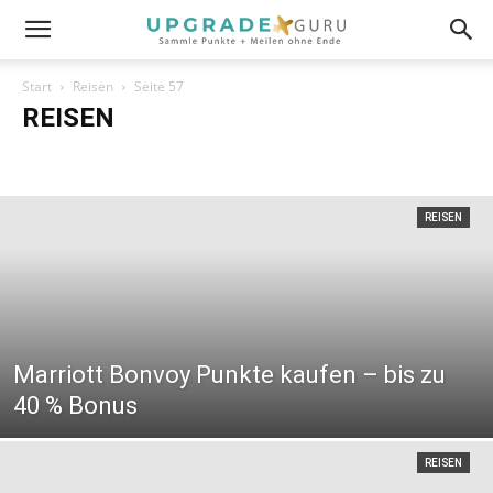
Start
Reisen
Seite 57
REISEN
KreuzfahrtenCheck
REISEN
Marriott Bonvoy Punkte kaufen – bis zu
40 % Bonus
REISEN